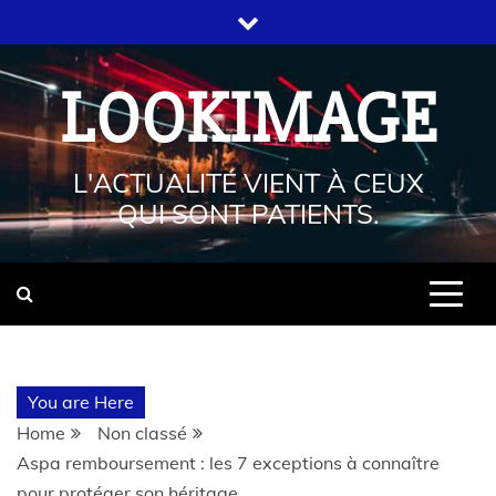
LOOKIMAGE
L'ACTUALITÉ VIENT À CEUX
QUI SONT PATIENTS.
You are Here
Home
Non classé
Aspa remboursement : les 7 exceptions à connaître
pour protéger son héritage