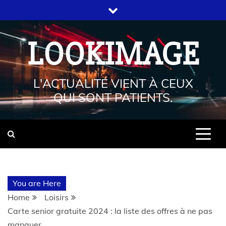
LOOKIMAGE
L'ACTUALITÉ VIENT À CEUX
QUI SONT PATIENTS.
You are Here
Home
Loisirs
Carte senior gratuite 2024 : la liste des offres à ne pas
manquer