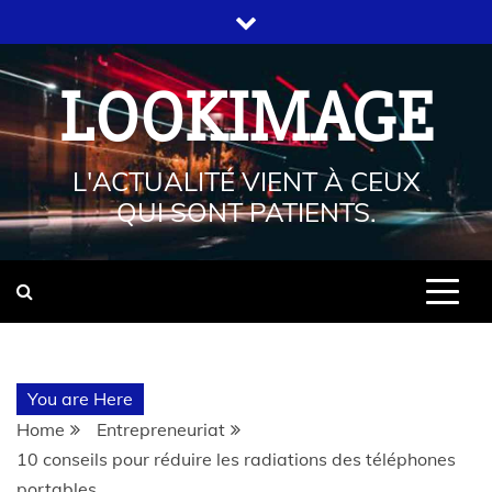
LOOKIMAGE
L'ACTUALITÉ VIENT À CEUX
QUI SONT PATIENTS.
You are Here
Home
Entrepreneuriat
10 conseils pour réduire les radiations des téléphones
portables