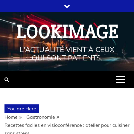
LOOKIMAGE
L'ACTUALITÉ VIENT À CEUX
QUI SONT PATIENTS.
You are Here
Home
Gastronomie
Recettes faciles en visioconférence : atelier pour cuisiner
sans stress