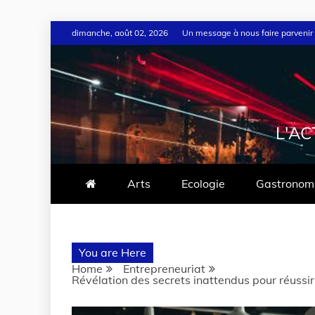
dimanche, août 02, 2026
Un message à nous faire parvenir 
L'AC
Arts
Ecologie
Gastronom
You are Here
Home
Entrepreneuriat
Révélation des secrets inattendus pour réussir