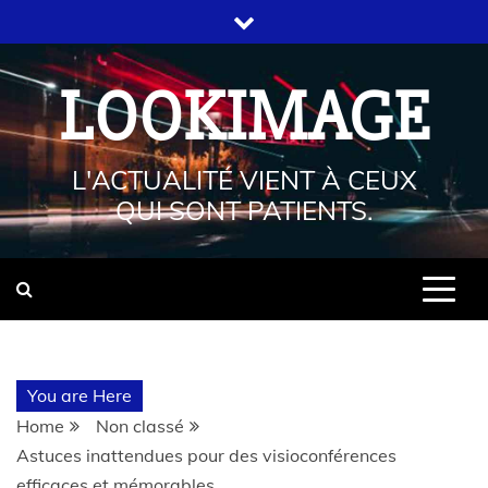
LOOKIMAGE
L'ACTUALITÉ VIENT À CEUX
QUI SONT PATIENTS.
You are Here
Home
Non classé
Astuces inattendues pour des visioconférences
efficaces et mémorables