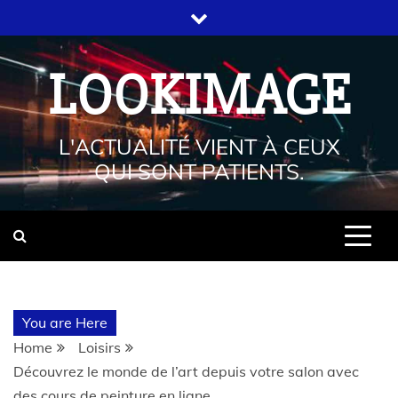
LOOKIMAGE
L'ACTUALITÉ VIENT À CEUX
QUI SONT PATIENTS.
You are Here
Home
Loisirs
Découvrez le monde de l’art depuis votre salon avec
des cours de peinture en ligne.