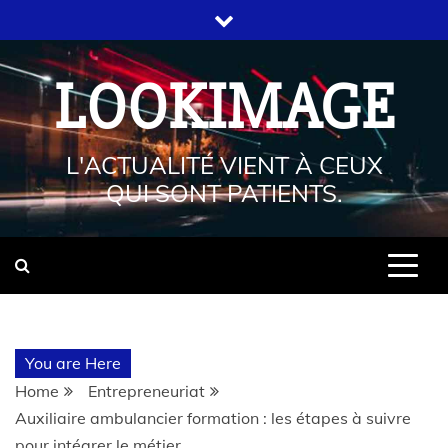
LOOKIMAGE
L'ACTUALITÉ VIENT À CEUX
QUI SONT PATIENTS.
You are Here
Home
Entrepreneuriat
Auxiliaire ambulancier formation : les étapes à suivre
pour intégrer le métier