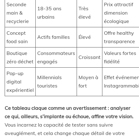
Seconde
Prix attractif
18-35 ans
Très
main &
dimension
urbains
élevé
recyclerie
écologique
Concept
Offre healthy
Actifs familles
Élevé
food sain
transparence
Boutique
Consommateurs
Valeurs fortes
Croissant
zéro déchet
engagés
fidélité
Pop-up
Millennials
Moyen à
Effet événemen
digital
touristes
fort
Instagrammabi
expérientiel
Ce tableau claque comme un avertissement : analyser
ce qui, ailleurs, s’implante ou échoue, affine votre vision.
Vous incarnez la capacité de tester sans suivre
aveuglément, et cela change chaque détail de votre