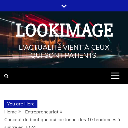
LOOKIMAGE
L'ACTUALITÉ VIENT À CEUX
QUI SONT PATIENTS.
You are Here
Home
Entrepreneuriat
Concept de boutique qui cartonne : les 10 tendances à
suivre en 2024