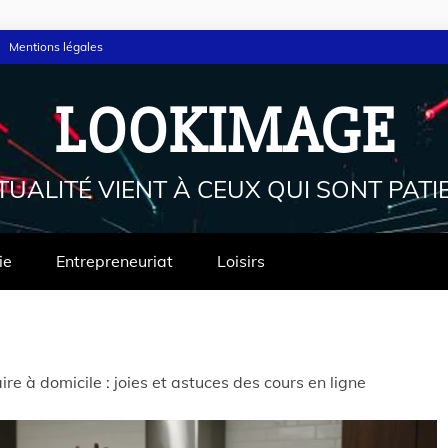
Mentions légales
LOOKIMAGE
TUALITÉ VIENT À CEUX QUI SONT PATI
ie
Entrepreneuriat
Loisirs
aire à domicile : joies et astuces des cours en ligne