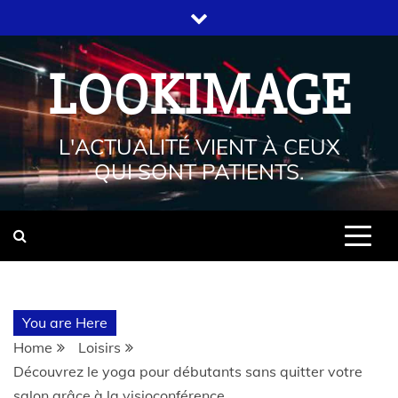
LOOKIMAGE
L'ACTUALITÉ VIENT À CEUX
QUI SONT PATIENTS.
You are Here
Home
Loisirs
Découvrez le yoga pour débutants sans quitter votre
salon grâce à la visioconférence