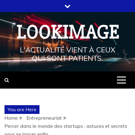
LOOKIMAGE
L'ACTUALITÉ VIENT À CEUX
QUI SONT PATIENTS.
You are Here
Home
Entrepreneuriat
Percer dans le monde des startups : astuces et secrets
pour se lancer enfin