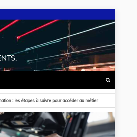
ENTS.
der au métier
Aspa remboursement : les 7 exceptions à