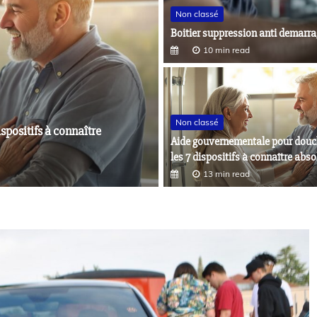
Non classé
Boitier suppression anti demarra
10 min read
Non classé
Non classé
Aide gouvernementale pour douch
ccéder au métier
Aspa remboursement : les 7 e
les 7 dispositifs à connaître abs
12 min read
13 min read