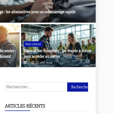
ge : les alternatives pour un redémarrage rapide
Non cla
Non classé
Boitier
e senior :
Brancardier formation : les étapes à suivre
xceptions à connaître pour protéger son héritage
rapide
olument
pour accéder au métier
1
10 min read
ARTICLES RÉCENTS