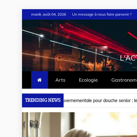
mardi, août 04, 2026
Un message à nous faire parvenir ?
L'AC
Arts
Ecologie
Gastronom
TRENDING NEWS
ementale pour douche senior : les 7 dispositifs à connaître absolumen